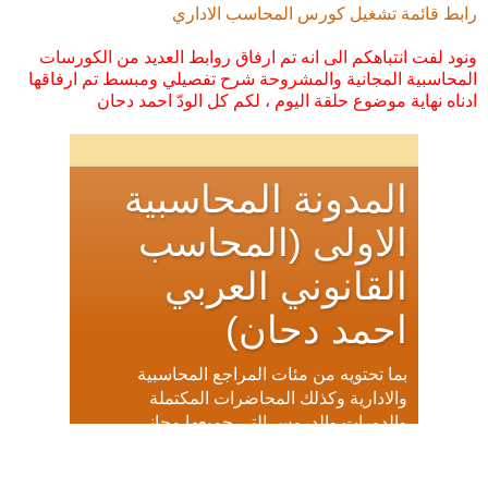
رابط قائمة تشغيل كورس المحاسب الاداري
ونود لفت انتباهكم الى انه تم ارفاق روابط العديد من الكورسات
المحاسبية المجانية والمشروحة شرح تفصيلي ومبسط تم ارفاقها
ادناه نهاية موضوع حلقة اليوم ، لكم كل الودّ احمد دحان