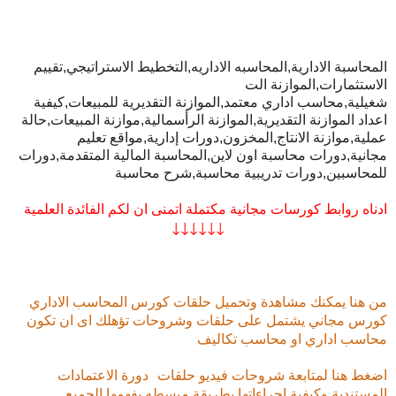
المحاسبة الادارية,المحاسبه الاداريه,التخطيط الاستراتيجي,تقييم
الاستثمارات,الموازنة الت
شغيلية,محاسب اداري معتمد,الموازنة التقديرية للمبيعات,كيفية
اعداد الموازنة التقديرية,الموازنة الرأسمالية,موازنة المبيعات,حالة
عملية,موازنة الانتاج,المخزون,دورات إدارية,مواقع تعليم
مجانية,دورات محاسبة اون لاين,المحاسبة المالية المتقدمة,دورات
للمحاسبين,دورات تدريبية محاسبة,شرح محاسبة
ادناه روابط كورسات مجانية مكتملة اتمنى ان لكم الفائدة العلمية
↓↓↓↓↓↓
من هنا يمكنك مشاهدة وتحميل حلقات كورس المحاسب الاداري
كورس مجاني يشتمل على حلقات وشروحات تؤهلك اى ان تكون
محاسب اداري او محاسب تكاليف
اضغط هنا لمتابعة شروحات فيديو حلقات
دورة الاعتمادات
المستندية وكيفية إجراءاتها بطريقة مبسطه يفهمها الجميع