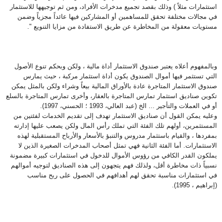
استثمارات مثلاً ) وذلك بقصد تجميع مدخرات الأفراد، ومن ثم توجيهها للاستثمار
في مجالات مختلفة تحقق للمساهمين أو المشاركين فيها عائداً مجزياً وضمن
مستويات معقولة من المخاطرة عن طريق الاستفادة من مزايا التنويع
".
وبالمفهوم أعلاه يعتبر صندوق الاستثمار أداة مالية ، ولكن وبحكم تنوع الأصول
التي تستثمر فيها أموال الصندوق يكون أداة استثمار مركبة ، حيث يمارس
صندوق الاستثمار المتاجرة عادة بالأوراق المالية بيعاً وشراء ولكن بالمثل يمكن
تكوين صناديق استثمار تمارس المتاجرة بالعقار، وأخرى تمارس المتاجرة بالسلع
أو في العملات والتأجير ... الخ (عبد العالي، 1993 ؛ الحسني، 1997
).
وعليه يمكن القول أن صناديق الاستثمار تهدف إلى تقديم الخدمات لفئتين من
المستثمرين، أولهم تلك الفئة التي تملك رأس المال ولكن يصعب عليها إدارته
بمفردها ، والقيام باستثمار مدروس والتنبؤ بالأسعار والأرباح المستقبلية لهذه
الاستثمارات. أما الفئة الثانية فهي تمثل أصحاب المدخرات الصغيرة الذين لا
يملكون القدر الكافي من رؤوس الأموال للدخول في استثمارات كبيرة مضمونة
نسبياً ذات مخاطرة أقل، ولذلك فهم يتجهون إلى هذه الصناديق لتوجيه أموالهم
في استثمارات مناسبة تحقق لهم أهدافهم في الحصول على ربح مناسب
(إبراهيم ، 1995
).