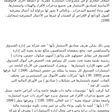
المجال التجاري أو في مشروعات استثمارية عقارية، أو أنشطة أخرى. فالوظيفة
الأساسية لصناديق الاستثمار هي تجميع مدخرات الأفراد والهيئات واستثمارها،
فهي وعاء لتجميع المدخرات ، وبالتالي لا يجوز لها مزاولة أية أعمال مصرفية
كقبول الودائع أو الإقراض أو الضمان أو غيرها من الأعمال المصرفية (ميخائيل ،
).
1995
ومن ذلك يمكن تعريف صناديق الاستثمار بأنها " عقد شركة بين إدارة الصندوق
والمساهمين فيه، يدفع بمقتضاه المساهمون مبالغ نقدية معينة إلى إدارة
الصندوق في مقابل حصولهم على وثائق ( أسهم، صكوك، حصص، وحدات )
رسمية بقيمة معينة تحدد نصيب كل مساهم بعدد الحصص في أموال الصندوق،
التي تتعهد الإدارة باستثمارها ... ويشترك المساهمون في الأرباح الناتجة عن
استثمارات الصندوق كل بنسبة ما يملكه من حصص (ميخائيل، 1995 ). كما عرفها
هندي (1993: 95 ) بأنها "شركات تتلقى الأموال من المستثمرين من مختلف
الفئات، لتقوم باستثمارها في تشكيلات ( صناديق ) من الأوراق المالية التي
تناسب كل فئة
" .
كما عُرفت بأنها " مؤسسات مالية ذات طبيعة خاصة وذات أغراض خاصة، تتمثل
في تجميع مدخرات الأفراد في صندوق تديره جهة أخرى ذات خبرة استثمارية
واسعة مقابل عمولة معينة " ( عبد العالي، 1993: 1185 ). ويعرفها مطر ( 1999
:77 ) بأنها " أشبه ما يكون بوعاء مالي ذو عمر محدد تكونه مؤسسة مالية
متخصصة، وذات دراية وخبرة في مجال إدارة الاستثمارات ( مصرف أو شركة