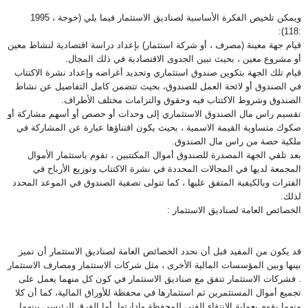
ويمكن تلخيص الفكرة الأساسية لصناديق الاستثمار فيما يلي (خوجة ، 1995
):
:118
قيام جهة معينة (مصرف ، أو شركة استثمار) بإعداد دراسة اقتصادية لنشاط معين
أو مشروع معين ، بحيث تبين الجدوى الاقتصادية في ذلك المجال
.
قيام تلك الجهة بتكوين صندوق استثماري وتحديد أغراضه وإعداد نشرة الاكتتاب
في الصندوق أو لائحة العمل للصندوق، بحيث تتضمن كامل التفاصيل عن نشاط
الصندوق وشروط الاكتتاب فيه وحقوق والتزامات مختلف الأطراف
.
تقسيم راس مال الصندوق الاستثماري إلى وحدات أو حصص أو أسهم مشاركة أو
صكوك متساوية القيمة الاسمية ، بحيث يكون اقتناؤها عبارة عن المشاركة في
ملكية حصة من راس مال الصندوق
.
بعد تلقي الجهة المصدرة للصندوق أموال المكتتبين ، تقوم باستثمار الأموال
المجمعة لديها في المجالات المحددة في نشرة الاكتتاب وتوزيع الأرباح في
الفترات وبالكيفية المتفق عليها ، كما تتولى تصفية الصندوق في الموعد المحدد
لذلك
.
الخصائص العامة لصناديق الاستثمار
:
قد يكون من المفيد قبل أن نحدد الخصائص العامة لصناديق الاستثمار أن نميز
بينها وبين المؤسسات المالية الأخرى ، مثل شركات الاستثمار ومصارف الاستثمار
. فشركات الاستثمار تتفق مع صناديق الاستثمار في كون كل منهما يعمل على
تجميع أموال المستثمرين ثم استثمارها في محفظة للأوراق المالية، كما أن كلا
منهما يقوم بعملية الانتقاء الفني للمحفظة وإدارتها. أما الفرق الرئيسي بينهما