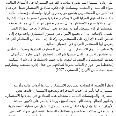
على إدارة استثماراتهم بصورة مباشرة الفرصة للمشاركة في الأسواق المالية،
سواء العالمية أو المحلية. وببساطة فإن فكرة صناديق الاستثمار تتمثل في قيام
عدد كبير من المستثمرين بتجميع مواردهم وإدارتها بواسطة مؤسسات مالية
متخصصة لتحقيق المزايا التي لا يمكنهم تحقيقها بصورة منفردة. فهناك الخبرة
التي يمتلكها مديرو الاستثمار، والتي تضمن تحقيق عوائد أعلى مما قد يحققه
المستثمر لو قام بتشغيل أمواله بمفرده وفي أسواق لا يعرف عنها إلا القدر
القليل. بالإضافة إلى أن تجميع الأموال في صندوق استثماري واحد يؤدي إلى
تقليص العبء الإداري على المستثمرين، وكذلك إلى الحد من المخاطر التي قد
يتعرض لها المستثمر الفردي في الأسواق المالية
.
ولا تختلف صناديق الاستثمار التي تنشأ في المصارف التجارية وشركات التأمين
عن صناديق الاستثمار التي تنشئها شركات الاستثمار، فهي عبارة عن أموال
يقدمها المستثمرون للمصرف ليقوم نيابة عنهم باستثمارها في شراء تشكيلة
(محفظة) من الأوراق المالية يديرها لصالحهم من خلال إدارة مستقلة ويشاركهم
نسبة محددة من الأرباح ( الحسني ، 1997
).
ونظراً للأهمية الاقتصادية لصناديق الاستثمار باعتبارها أدوات مالية وأوعية
استثمارية لها تأثير في جذب المدخرات وتشجيع الاستثمار ، قامت بعض
المصارف والمؤسسات المالية باستخدام هذه الصناديق في مجالاتها الاستثمارية
وتطوير أعمالها ونشاطاتها بحيث أصبح دورها لا يقتصر على تكوين محافظ
للأوراق المالية وإدارتها فقط بل تعدها ليشمل الدخول في عمليات استثمارية
مباشرة في مجالات مختلفة من قطاعات النشاط الاقتصادي، سواء كانت في