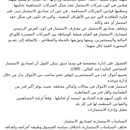
فيكمن في كون شركات الاستثمار تتخذ شكل الشركات المساهمة تحكمها
وتنظمها قوانين الشركات المساهمة ، في حين أن صناديق الاستثمار تبنى على
فكرة التعاقدية التي تتم من الأطراف المعنية ، والتي قد تكون في شكل عقد
استثمار أو عقد وكالة
.
وتختلف صناديق الاستثمار عن مصارف الاستثمار في كون الغرض الرئيسي
لمصارف الاستثمار هو القيام بعملية الوساطة بين الشركات المصدرة للأوراق
المالية والمستثمرين، وبيعها وتوزيعها بالجملة والقطاعي ، بالإضافة إلى تقديم
المشورة الفنية لكل منهما
.
الحصول على إدارة متخصصة في ومما سبق يمكن القول أن لصناديق الاستثمار
الخصائص التالية (عبد العالي ، 1995
):
تجميع أموال عدد من المستثمرين لتوفير حجم مناسب من الأموال يدار من خلال
إدارة موحدة
.
استثمار هذه الأموال في مجالات وأماكن مختلفة، بحيث يوفر أكبر قدر من
الطمأنينة وأقل قدر من المخاطرة
.
قد تكون أسهم هذه الصناديق اسمية أو لحاملها ، وفقاً لرغبة المساهمين
والقوانين المنظمة لها في كل بلد
.
تحليل وإدارة الاستثمارات
.
السياسات الاستثمارية لصناديق الاستثمار
:
تختلف السياسات الاستثمارية باختلاف سياسة الصندوق وطبيعة أغراضه وأهدافه