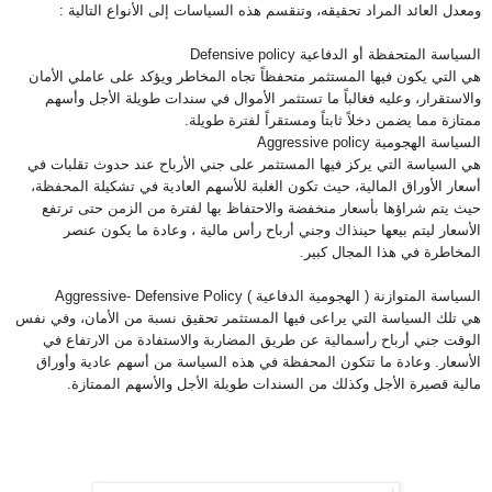
ومعدل العائد المراد تحقيقه، وتنقسم هذه السياسات إلى الأنواع التالية
:
السياسة المتحفظة أو الدفاعية
Defensive policy
هي التي يكون فيها المستثمر متحفظاً تجاه المخاطر ويؤكد على عاملي الأمان
والاستقرار، وعليه فغالباً ما تستثمر الأموال في سندات طويلة الأجل وأسهم
ممتازة مما يضمن دخلاً ثابتاً ومستقراً لفترة طويلة
.
السياسة الهجومية
Aggressive policy
هي السياسة التي يركز فيها المستثمر على جني الأرباح عند حدوث تقلبات في
أسعار الأوراق المالية، حيث تكون الغلبة للأسهم العادية في تشكيلة المحفظة،
حيث يتم شراؤها بأسعار منخفضة والاحتفاظ بها لفترة من الزمن حتى ترتفع
الأسعار ليتم بيعها حينذاك وجني أرباح رأس مالية ، وعادة ما يكون عنصر
المخاطرة في هذا المجال كبير
.
السياسة المتوازنة ( الهجومية الدفاعية
) Aggressive- Defensive Policy
هي تلك السياسة التي يراعى فيها المستثمر تحقيق نسبة من الأمان، وفي نفس
الوقت جني أرباح رأسمالية عن طريق المضاربة والاستفادة من الارتفاع في
الأسعار. وعادة ما تتكون المحفظة في هذه السياسة من أسهم عادية وأوراق
مالية قصيرة الأجل وكذلك من السندات طويلة الأجل والأسهم الممتازة
.