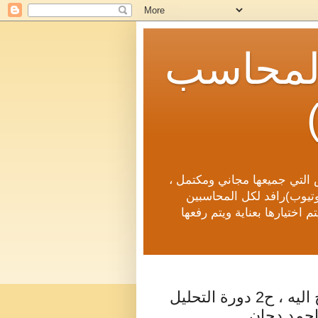
(المحاسب
 التي جميعها مجاني ومكتمل ،
يوتيوب)رافد لكل المحاسبين
 اختيارها بعناية ويتم رفعها
التحليل المالي ، اهدافه اهميته من يحتاج اليه ، ح2 دورة التحليل
 احمد دحان