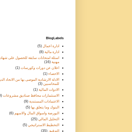
BlogLabels
ادارة اعمال
(5)
ادارة مالية
(8)
اسئلة امتحانات سابقة للحصول على شهاد
مهنية
(16)
اعلان عن دورات وكورسات
(1)
الاحصاء
(1)
الادلة الارشادية الموصى بها من الاتحاد الد
للمحاسبين
(3)
الادوات المالية
(1)
الاستثمارات محافظ صناديق مشروعات
0)
الاعتمادات المستندية
(9)
البنوك وما يتعلق بها
(5)
البورصة واسواق المال والاسهم
(6)
التحليل المالي
(25)
التخطيط الاستراتيجي
(5)
التدقيق
(35)