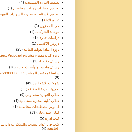
تصميم الدورة المستندية
(4)
تطبيق اختبارات زمالة المحاسين
(1)
تطبيق الاسئلة التحضيرية للشهادات المهني
تقييم الاداء
(1)
جرد المخزون
(3)
حوكمة الشركات
(1)
دراسات جدوى
(1)
دروس الاكسيل
(1)
دورة اعداد القوائم المالية
(23)
دورة كتابة مقترح مشروع Project Proposal
رسائل دكتوراه
(2)
رسائل ماجستير وأبحاث تخرج
(18)
سلسلة مختصر المعايير IFRS Ahmad Dahan
(8)
شركات الاشخاص
(49)
ضريبة القيمة المضافة
(11)
طلاب التجارة سنة اولى
(9)
طلاب كلية التجارة سنة ثانية
(4)
قاموس مصطلحات محاسبية
(1)
قناة احمد دحان
(13)
كتب ادارة
(5)
كتب في اعداد البحوث والمذكرات والرسائ
الجامعية
(4)