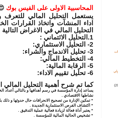
المحاسبية الاولى على الفيس بوك
😍
يستعمل التحليل المالي للتعرف
اداء المنش
آ
ت واتخاذ القرارات ال
التحليل المالي في الاغراض التالية :
1.
التحليل الائتماني :
2- التحليل الاست
ثم
اري:
3- تحليل الاندماج والشراء:
ات
4- التخطيط المالي:
5- الرقابة المالية:
6- تحليل تقييم الاداء:
ولي
كما تم شرح
أهمية التحليل المالي 
(2
يساعد إدارة المؤسسة في رسم أهدافها و بالتالي أعداد الخ
نشاطها الاقتصادي
.
*
تمكين الإدارة من تصحيح الانحرافات حال حدوثها و ذلك بات
*
اكتشاف الفرص الاستثمارية الجديدة
.
*
يعتبر أداة فعالة لزيادة فعالية عملية التدقيق
.
*
تشخيص الحالية المالية للمؤسسة
.