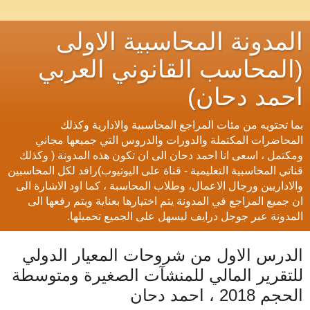
المدونة المحاسبية الاولى
(المحاسب القانوني العربي
احمد دحان)
بما تحتويه من مئات المراجع المحاسبية والادارية وكذلك
المحاضرات المكتملة والدورات والدروس التي جميعها مجاني
ومكتمل ، اسعى انا احمد دحان الى ان تكون هذه المدونة ( وكذلك
قناتي المحاسبية التعليمية - قناة على اليوتيوب)رافد لكل المحاسبين
والاداريين ورجال الاعمال، وطلاب المحاسبة ، كما اود الاشارة الى
ان جميع المراجع في المدونة يتم اختيارها بعناية ويتم رفعها الى
المدونة عبر جوجل درايف ليسهل على الجميع تحميلها.
الدرس الاول من شروحات المعيار الدولي
للتقرير المالي للمنشآت الصغيرة ومتوسطة
الحجم 2018 ، احمد دحان