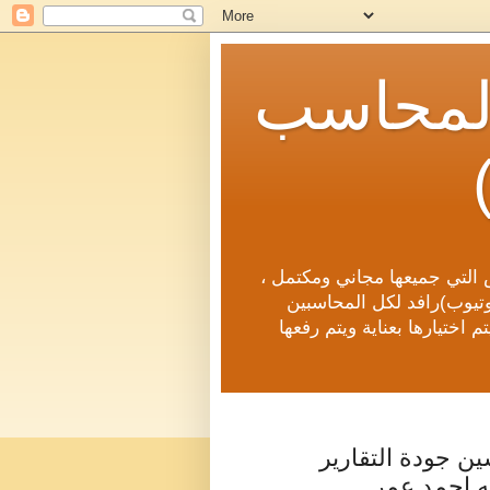
(المحاسب
 التي جميعها مجاني ومكتمل ،
يوتيوب)رافد لكل المحاسبين
 اختيارها بعناية ويتم رفعها
ین جودة التقاریر
ه احمد عمر