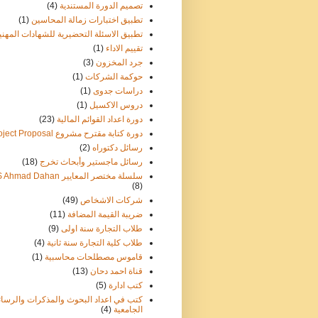
تصميم الدورة المستندية
(4)
تطبيق اختبارات زمالة المحاسين
(1)
تطبيق الاسئلة التحضيرية للشهادات المهني
تقييم الاداء
(1)
جرد المخزون
(3)
حوكمة الشركات
(1)
دراسات جدوى
(1)
دروس الاكسيل
(1)
دورة اعداد القوائم المالية
(23)
دورة كتابة مقترح مشروع Project Proposal
رسائل دكتوراه
(2)
رسائل ماجستير وأبحاث تخرج
(18)
سلسلة مختصر المعايير IFRS Ahmad Dahan
(8)
شركات الاشخاص
(49)
ضريبة القيمة المضافة
(11)
طلاب التجارة سنة اولى
(9)
طلاب كلية التجارة سنة ثانية
(4)
قاموس مصطلحات محاسبية
(1)
قناة احمد دحان
(13)
كتب ادارة
(5)
كتب في اعداد البحوث والمذكرات والرسائ
الجامعية
(4)