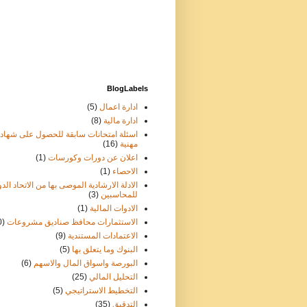
BlogLabels
ادارة اعمال
(5)
ادارة مالية
(8)
اسئلة امتحانات سابقة للحصول على شهاد
مهنية
(16)
اعلان عن دورات وكورسات
(1)
الاحصاء
(1)
الادلة الارشادية الموصى بها من الاتحاد الد
للمحاسبين
(3)
الادوات المالية
(1)
الاستثمارات محافظ صناديق مشروعات
0)
الاعتمادات المستندية
(9)
البنوك وما يتعلق بها
(5)
البورصة واسواق المال والاسهم
(6)
التحليل المالي
(25)
التخطيط الاستراتيجي
(5)
التدقيق
(35)