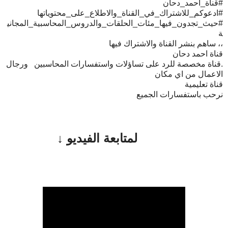
#قناة_احمد_دحان
#ادعوكم_للاشتراك_في_القناة_والاطلاع_على_محتوياتها
#حيث_تجدون_فيها_مئات_الحلقات_والدروس_المحاسبية_المجاني
ة
،، ساهم بنشر القناة والاشتراك فيها
قناة احمد دحان
.قناة مخصصة للرد على تساؤلات واستفسارات المحاسبين ورجال
الاعمال من اي مكان
قناة تعليمية
نرحب باستفسارات الجميع
لمتابعة الفيديو ↓