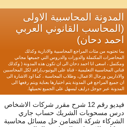
المدونة المحاسبية الاولى
(المحاسب القانوني العربي
احمد دحان)
بما تحتويه من مئات المراجع المحاسبية والادارية وكذلك
المحاضرات المكتملة والدورات والدروس التي جميعها مجاني
ومكتمل ، اسعى انا احمد دحان الى ان تكون هذه المدونة ( وكذلك
قناتي المحاسبية التعليمية - قناة على اليوتيوب)رافد لكل المحاسبين
والاداريين ورجال الاعمال، وطلاب المحاسبة ، كما اود الاشارة الى
ان جميع المراجع في المدونة يتم اختيارها بعناية ويتم رفعها الى
المدونة عبر جوجل درايف ليسهل على الجميع تحميلها.
فيديو رقم 12 شرح مقرر شركات الاشخاص
درس مسحوبات الشريك حساب جاري
الشركاء شركة التضامن حل مسائل محاسبة