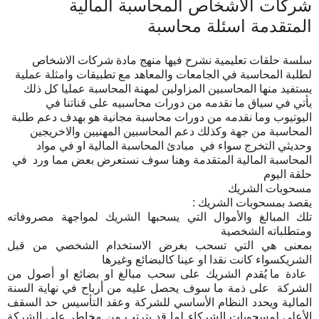
شركات الاشخاص المحاسبة المالية
المتقدمة اسئلة محاسبة
سلسة حلقات تعليمية نشرح فيها منهج مادة شركات الاشخاص
لطلبة المحاسبة في الجامعات والمعاهد مع تطبيقات وامثلة عملية
يستفيد منها المحاسبين المزاولين لمهنة المحاسبة عمليا كل ذلك
يأتي في سياق ما نقدمه من دورات محاسبيه على قناتنا في
اليوتيوب وما نقدمه من دورات محاسبة مجانية هو بهدف دعم طلبة
المحاسبة من جهة وكذلك دعم المحاسبين المهنيين والاخريجين
وحديثي التخرج سواء في مبادئ المحاسبة المالية او في مواد
المحاسبة المالية المتقدمة وهنا سوف نستعرض بعض مما ورد في
حلقة اليوم
مسحوبات الشريك
يقصد بمسحوبات الشريك :
تلك المبالغ والأموال التي يسحبها الشريك لمواجهة مصروفاته
ومتطلباته الشخصية
بمعنى هي التي تسحب بغرض الاستخدام الشخصي من قبل
الشريك
سواء كانت نقدا او عينا كالبضائع وغيرها
عادة
ما يُقدم الشريك على سحب مبالغ او بضائع او أصول من
الشركة
على ذمة ما سوف يحصل عليه من أرباح في نهاية السنة
المالية
ويحدد النظام الأساسي للشركة وعقد التأسيس حد السقف
الأعلى لمسحوبات الشركاء لما قد يترتب من مخاطر على الشركة