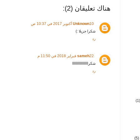
هناك تعليقان (2):
10 أكتوبر 2017 في 10:37 ص
Unknown
شكرا جزيلا :)
رد
22 فبراير 2018 في 11:50 م
sameh
شكرااااااااااااااااا
رد
(1
(5)