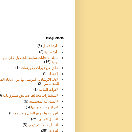
BlogLabels
ادارة اعمال
(5)
ادارة مالية
(8)
اسئلة امتحانات سابقة للحصول على شهاد
مهنية
(16)
اعلان عن دورات وكورسات
(1)
الاحصاء
(1)
الادلة الارشادية الموصى بها من الاتحاد الد
للمحاسبين
(3)
الادوات المالية
(1)
الاستثمارات محافظ صناديق مشروعات
0)
الاعتمادات المستندية
(9)
البنوك وما يتعلق بها
(5)
البورصة واسواق المال والاسهم
(6)
التحليل المالي
(25)
التخطيط الاستراتيجي
(5)
التدقيق
(35)