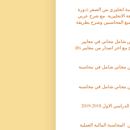
ة انجليزي من الصفر (دورة
سبة المالية واساسياتها من A~z ) وباللغة الانجليزية مع شرح عربي
ع المحاسبين وشرح بطريقة
شامل مجاني في معايير
المحاسبة ifrs محاضرات فيديو ومرفق ملفات الشرح pdf مع اخر اصدار من معايير ifrs
س مجاني شامل في محاسبة
س مجاني شامل في محاسبة
كل مقررات قسم المحاسبة الفصل الدراسي الاول 2018-2019
لمحاسبة المالية العملية