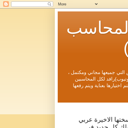
(المحاسب
 التي جميعها مجاني ومكتمل ،
يوتيوب)رافد لكل المحاسبين
 اختيارها بعناية ويتم رفعها
سختها الاخيرة عربي
صلك كل جديد في