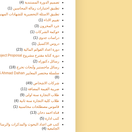
تصميم الدورة المستندية
(4)
تطبيق اختبارات زمالة المحاسين
(1)
تطبيق الاسئلة التحضيرية للشهادات المهني
تقييم الاداء
(1)
جرد المخزون
(3)
حوكمة الشركات
(1)
دراسات جدوى
(1)
دروس الاكسيل
(1)
دورة اعداد القوائم المالية
(23)
دورة كتابة مقترح مشروع Project Proposal
رسائل دكتوراه
(2)
رسائل ماجستير وأبحاث تخرج
(18)
سلسلة مختصر المعايير IFRS Ahmad Dahan
(8)
شركات الاشخاص
(49)
ضريبة القيمة المضافة
(11)
طلاب التجارة سنة اولى
(9)
طلاب كلية التجارة سنة ثانية
(4)
قاموس مصطلحات محاسبية
(1)
قناة احمد دحان
(13)
كتب ادارة
(5)
كتب في اعداد البحوث والمذكرات والرسائ
الجامعية
(4)